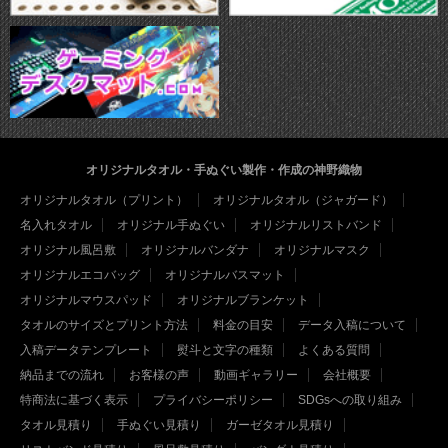
オリジナルタオル・手ぬぐい製作・作成の神野織物
オリジナルタオル（プリント）
オリジナルタオル（ジャガード）
名入れタオル
オリジナル手ぬぐい
オリジナルリストバンド
オリジナル風呂敷
オリジナルバンダナ
オリジナルマスク
オリジナルエコバッグ
オリジナルバスマット
オリジナルマウスパッド
オリジナルブランケット
タオルのサイズとプリント方法
料金の目安
データ入稿について
入稿データテンプレート
熨斗と文字の種類
よくある質問
納品までの流れ
お客様の声
動画ギャラリー
会社概要
特商法に基づく表示
プライバシーポリシー
SDGsへの取り組み
タオル見積り
手ぬぐい見積り
ガーゼタオル見積り