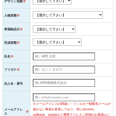
デザイン色数
※
入稿形態
※
希望納品日
※
完成形態
※
氏名
※
フリガナ
※
法人名・屋号
※メールアドレスの間違い・フィルター制限等メールが
届かない事例が多発しており、特にdocomo、
メールアドレ
※
ス
softbank、ezwebなど携帯アドレスご利用のお客様はご