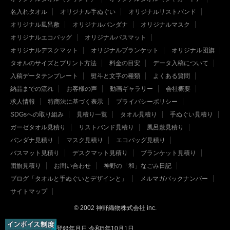
名入れタオル
オリジナル手ぬぐい
オリジナルリストバンド
オリジナル風呂敷
オリジナルバンダナ
オリジナルマスク
オリジナルエコバッグ
オリジナルバスマット
オリジナルデスクマット
オリジナルブランケット
オリジナル団旗
タオルのサイズとプリント方法
料金の目安
データ入稿について
入稿データテンプレート
熨斗と文字の種類
よくある質問
納品までの流れ
お客様の声
動画ギャラリー
会社概要
求人情報
特商法に基づく表示
プライバシーポリシー
SDGsへの取り組み
見積り一覧
タオル見積り
手ぬぐい見積り
ガーゼタオル見積り
リストバンド見積り
風呂敷見積り
バンダナ見積り
マスク見積り
エコバッグ見積り
バスマット見積り
デスクマット見積り
ブランケット見積り
団旗見積り
お問い合わせ
神野の「和」なごみ日記
ブログ「タオルと手ぬぐいとデザインと」
メルマガバックナンバー
サイトマップ
© 2002 神野織物株式会社 inc.
登録年月日:令和5年10月1日