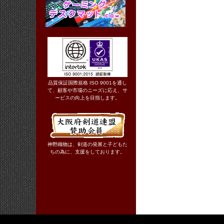
品質保証国際規格 ISO 9001を通し
て、顧客や市場のニーズに応え、サ
ービスの向上を目指します。
神野織物は、剣道の発展と子どもた
ちの為に、支援をしております。