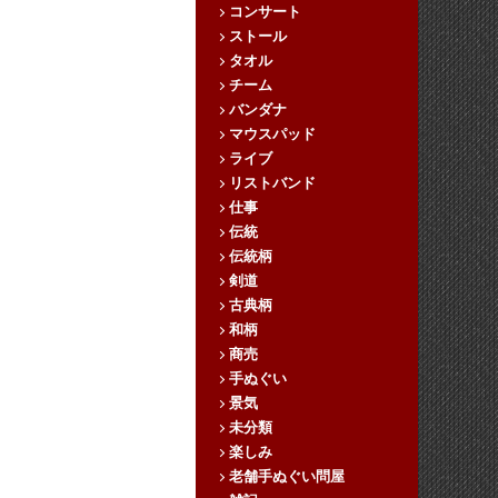
コンサート
ストール
タオル
チーム
バンダナ
マウスパッド
ライブ
リストバンド
仕事
伝統
伝統柄
剣道
古典柄
和柄
商売
手ぬぐい
景気
未分類
楽しみ
老舗手ぬぐい問屋