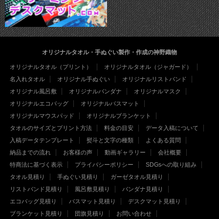
オリジナルタオル・手ぬぐい製作・作成の神野織物
オリジナルタオル（プリント）
オリジナルタオル（ジャガード）
名入れタオル
オリジナル手ぬぐい
オリジナルリストバンド
オリジナル風呂敷
オリジナルバンダナ
オリジナルマスク
オリジナルエコバッグ
オリジナルバスマット
オリジナルマウスパッド
オリジナルブランケット
タオルのサイズとプリント方法
料金の目安
データ入稿について
入稿データテンプレート
熨斗と文字の種類
よくある質問
納品までの流れ
お客様の声
動画ギャラリー
会社概要
特商法に基づく表示
プライバシーポリシー
SDGsへの取り組み
タオル見積り
手ぬぐい見積り
ガーゼタオル見積り
リストバンド見積り
風呂敷見積り
バンダナ見積り
エコバッグ見積り
バスマット見積り
デスクマット見積り
ブランケット見積り
団旗見積り
お問い合わせ