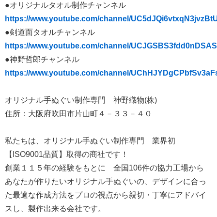
●オリジナルタオル制作チャンネル
https://www.youtube.com/channel/UC5dJQi6vtxqN3jvzB
●剣道面タオルチャンネル
https://www.youtube.com/channel/UCJGSBS3fdd0nDSAS
●神野哲郎チャンネル
https://www.youtube.com/channel/UChHJYDgCPbfSv3aF
オリジナル手ぬぐい制作専門 神野織物(株)
住所：大阪府吹田市片山町４－３３－４０
私たちは、オリジナル手ぬぐい制作専門 業界初
【ISO9001品質】取得の商社です！
創業１１５年の経験をもとに 全国106件の協力工場から
あなたが作りたいオリジナル手ぬぐいの、デザインに合っ
た最適な作成方法をプロの視点から親切・丁寧にアドバイ
スし、製作出来る会社です。